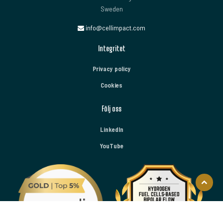
Sweden
info@cellimpact.com
Integritet
Privacy policy
Cookies
Följ oss
LinkedIn
YouTube
Åk
till
toppen