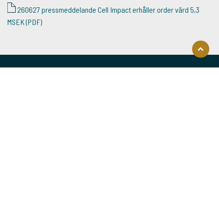
260627 pressmeddelande Cell Impact erhåller order värd 5,3
MSEK (PDF)
Åk
till
toppen
Kontakt
Källmossvägen 7A
691 52 Karlskoga
Sweden
info@cellimpact.com
Integritet
Privacy policy
Cookies