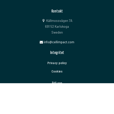
Kontakt
Källmossvägen 7A
691 52 Karlskoga
Sweden
info@cellimpact.com
Integritet
Privacy policy
Cookies
Följ oss
Åk
LinkedIn
till
toppen
YouTube