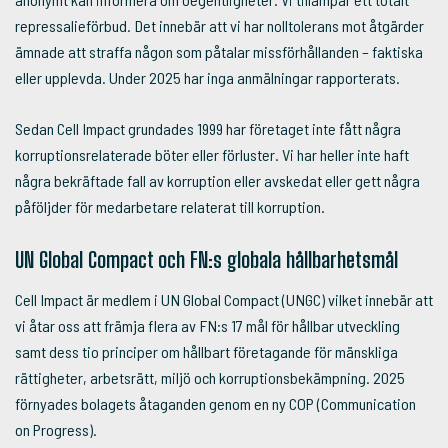
repressalieförbud. Det innebär att vi har nolltolerans mot åtgärder
ämnade att straffa någon som påtalar missförhållanden – faktiska
eller upplevda. Under 2025 har inga anmälningar rapporterats.
Sedan Cell Impact grundades 1999 har företaget inte fått några
korruptionsrelaterade böter eller förluster. Vi har heller inte haft
några bekräftade fall av korruption eller avskedat eller gett några
påföljder för medarbetare relaterat till korruption.
UN Global Compact och FN:s globala hållbarhetsmål
Cell Impact är medlem i UN Global Compact (UNGC) vilket innebär att
vi åtar oss att främja flera av FN:s 17 mål för hållbar utveckling
samt dess tio principer om hållbart företagande för mänskliga
rättigheter, arbetsrätt, miljö och korruptionsbekämpning. 2025
förnyades bolagets åtaganden genom en ny COP (Communication
on Progress).