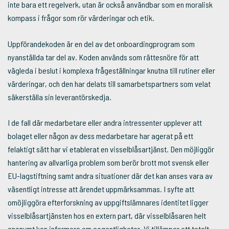
inte bara ett regelverk, utan är också användbar som en moralisk
kompass i frågor som rör värderingar och etik.
Uppförandekoden är en del av det onboardingprogram som
nyanställda tar del av. Koden används som rättesnöre för att
vägleda i beslut i komplexa frågeställningar knutna till rutiner eller
värderingar, och den har delats till samarbetspartners som velat
säkerställa sin leverantörskedja.
I de fall där medarbetare eller andra intressenter upplever att
bolaget eller någon av dess medarbetare har agerat på ett
felaktigt sätt har vi etablerat en visselblåsartjänst. Den möjliggör
hantering av allvarliga problem som berör brott mot svensk eller
EU-lagstiftning samt andra situationer där det kan anses vara av
väsentligt intresse att ärendet uppmärksammas. I syfte att
omöjliggöra efterforskning av uppgiftslämnares identitet ligger
visselblåsartjänsten hos en extern part, där visselblåsaren helt
anonymt kan informera om oegentligheter. Vi tillämpar ett totalt