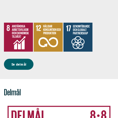
Se delmål
Delmål