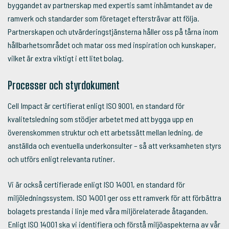
byggandet av partnerskap med expertis samt inhämtandet av de
ramverk och standarder som företaget eftersträvar att följa.
Partnerskapen och utvärderingstjänsterna håller oss på tårna inom
hållbarhetsområdet och matar oss med inspiration och kunskaper,
vilket är extra viktigt i ett litet bolag.
Processer och styrdokument
Cell Impact är certifierat enligt ISO 9001, en standard för
kvalitetsledning som stödjer arbetet med att bygga upp en
överenskommen struktur och ett arbetssätt mellan ledning, de
anställda och eventuella underkonsulter – så att verksamheten styrs
och utförs enligt relevanta rutiner.
Vi är också certifierade enligt ISO 14001, en standard för
miljöledningssystem. ISO 14001 ger oss ett ramverk för att förbättra
bolagets prestanda i linje med våra miljörelaterade åtaganden.
Enligt ISO 14001 ska vi identifiera och förstå miljöaspekterna av vår