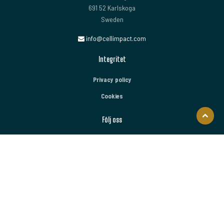
691 52 Karlskoga
Sweden
info@cellimpact.com
Integritet
Privacy policy
Cookies
Följ oss
Åk
till
toppen
LinkedIn
YouTube